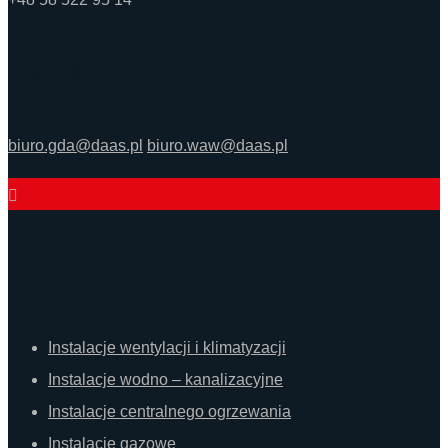
Masz jakieś pytania?
biuro.gda@daas.pl
biuro.waw@daas.pl
Usługi
Instalacje wentylacji i klimatyzacji
Instalacje wodno – kanalizacyjne
Instalacje centralnego ogrzewania
Instalacje gazowe