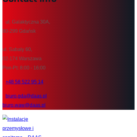
ul. Galaktyczna 30A,
80-299 Gdańsk
ul. Sabały 60,
02-174 Warszawa
Pon-Pt: 8:00 - 16:00
+48 58 522 95 14
biuro.gda@daas.pl
biuro.waw@daas.pl