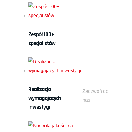
Zespół 100+
specjalistów
+48 58 522 95
14
Realizacja
Zadzwoń do
wymagających
nas
inwestycji