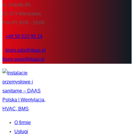
ul. Sabały 60,
02-174 Warszawa
Pon-Pt: 8:00 - 16:00
+48 58 522 95 14
biuro.gda@daas.pl
biuro.waw@daas.pl
O firmie
Usługi