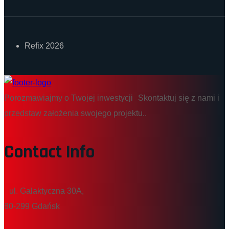
Refix 2026
Porozmawiajmy o Twojej inwestycji Skontaktuj się z nami i
przedstaw założenia swojego projektu..
Contact Info
ul. Galaktyczna 30A,
80-299 Gdańsk