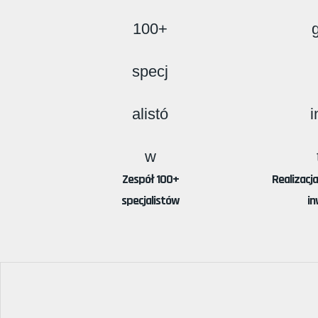
Zespół 100+
Realizacj
specjalistów
in