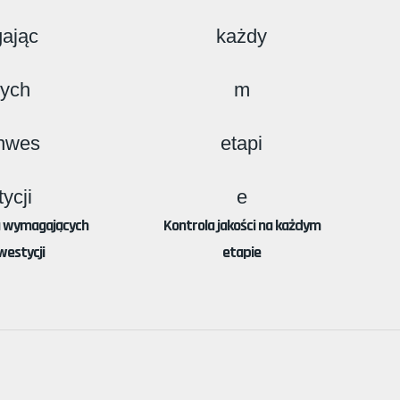
a wymagających
Kontrola jakości na każdym
westycji
etapie