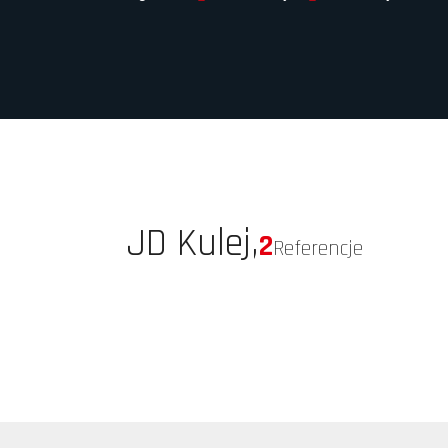
JD Kulej,
2
Referencje