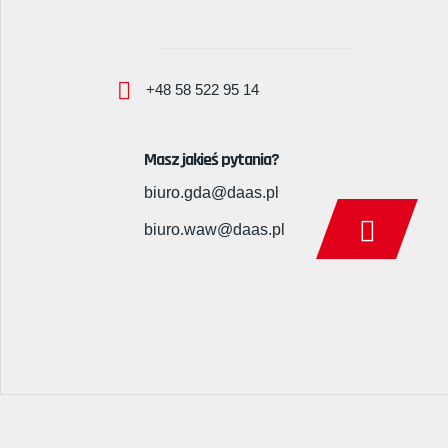
+48 58 522 95 14
Masz jakieś pytania?
biuro.gda@daas.pl
biuro.waw@daas.pl