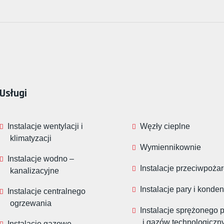
Usługi
Instalacje wentylacji i
Węzły cieplne
klimatyzacji
Wymiennikownie
Instalacje wodno –
Instalacje przeciwpoża
kanalizacyjne
Instalacje pary i konde
Instalacje centralnego
ogrzewania
Instalacje sprężonego 
i gazów technologiczn
Instalacje gazowe