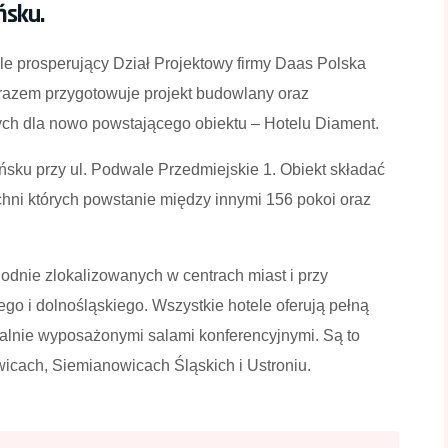
ńsku.
 prosperujący Dział Projektowy firmy Daas Polska
 razem przygotowuje projekt budowlany oraz
ych dla nowo powstającego obiektu – Hotelu Diament.
sku przy ul. Podwale Przedmiejskie 1. Obiekt składać
chni których powstanie między innymi 156 pokoi oraz
odnie zlokalizowanych w centrach miast i przy
ego i dolnośląskiego. Wszystkie hotele oferują pełną
alnie wyposażonymi salami konferencyjnymi. Są to
wicach, Siemianowicach Śląskich i Ustroniu.