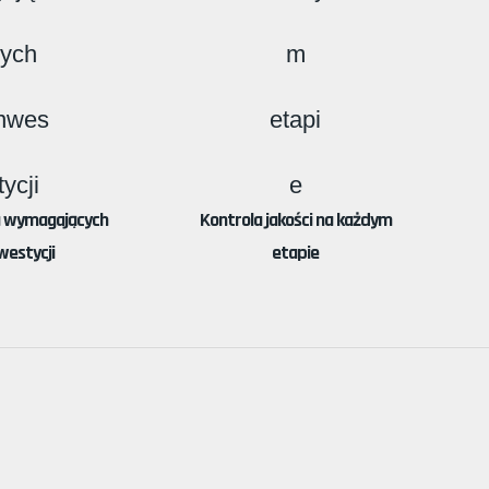
a wymagających
Kontrola jakości na każdym
westycji
etapie